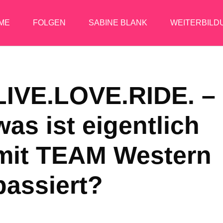
ME
FOLGEN
SABINE BLANK
WEITERBILD
LIVE.LOVE.RIDE. –
was ist eigentlich
mit TEAM Western
passiert?