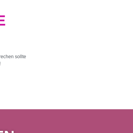
E
echen sollte
!