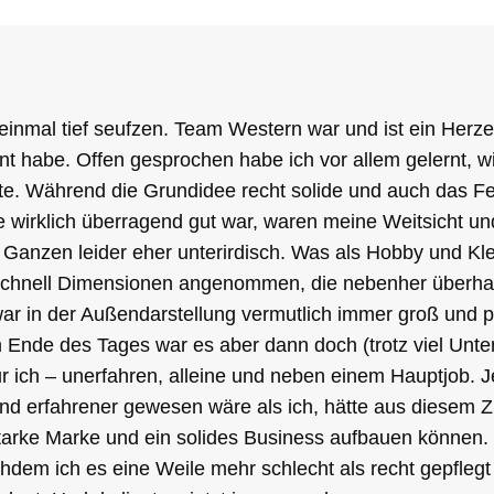
einmal tief seufzen. Team Western war und ist ein Herze
rnt habe. Offen gesprochen habe ich vor allem gelernt, 
lte. Während die Grundidee recht solide und auch das F
e wirklich überragend gut war, waren meine Weitsicht u
anzen leider eher unterirdisch. Was als Hobby und Kl
 schnell Dimensionen angenommen, die nebenher überhaup
r in der Außendarstellung vermutlich immer groß und pr
Ende des Tages war es aber dann doch (trotz viel Unte
r ich – unerfahren, alleine und neben einem Hauptjob. 
nd erfahrener gewesen wäre als ich, hätte aus diesem Z
arke Marke und ein solides Business aufbauen können.
hdem ich es eine Weile mehr schlecht als recht gepflegt