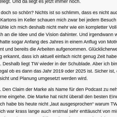
elegt. Und da liegt es jetzt immer noch.
 doch so schön? Nichts ist so schlimm, dass es nicht auc
en Kartons im Keller schauen mich zwar bei jedem Besuch 
 fühle ich mich deshalb nicht mehr wie ein kompletter Vol
 an die Idee und die Vision dahinter. Und irgendwann w
 hatte sogar Anfang des Jahres in einem Anflug von Moti
nt und bereits die Arbeiten aufgenommen. Glücklicherwe
ig erkannt, dass ich aktuell einfach nicht genug Zeit hab
. Deshalb liegt TW wieder in der Schublade. Aber ich bin 
gal ob es dann das Jahr 2019 oder 2025 ist. Sicher ist,
sicht und Planung umgesetzt werden wird.
Den Claim der Marke als Name für den Podcast zu nehm
erne eingehe. Die Marke hat nicht überall den besten Ein
 ich habe bis heute nicht „laut ausgesprochen“ warum 
 ich war krass lange auch erstmal sehr enttäuscht von mi