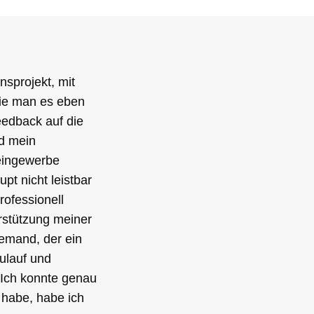
nsprojekt, mit
wie man es eben
eedback auf die
nd mein
eingewerbe
t nicht leistbar
ofessionell
rstützung meiner
Jemand, der ein
ulauf und
 Ich konnte genau
 habe, habe ich