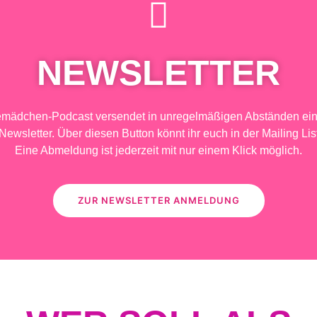
NEWSLETTER
emädchen-Podcast versendet in unregelmäßigen Abständen ein
Newsletter. Über diesen Button könnt ihr euch in der Mailing Lis
Eine Abmeldung ist jederzeit mit nur einem Klick möglich.
ZUR NEWSLETTER ANMELDUNG