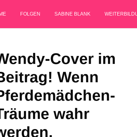
ME
FOLGEN
SABINE BLANK
WEITERBILD
Wendy-Cover im
Beitrag! Wenn
Pferdemädchen-
Träume wahr
werden.