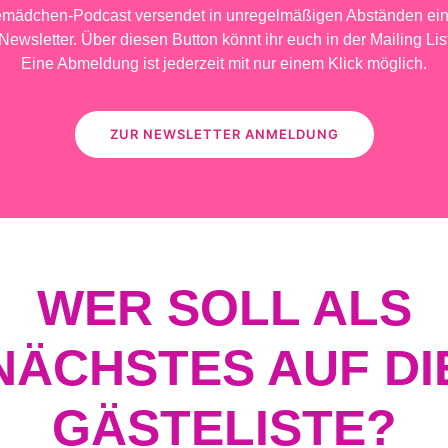
emädchen-Podcast versendet in unregelmäßigen Abständen ein
Newsletter. Über diesen Button könnt ihr euch in der Mailing Lis
Eine Abmeldung ist jederzeit mit nur einem Klick möglich.
ZUR NEWSLETTER ANMELDUNG
WER SOLL ALS
NÄCHSTES AUF DI
GÄSTELISTE?