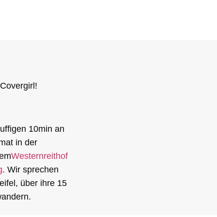
overgirl!
luffigen 10min an
mat in der
dem
Westernreithof
g
. Wir sprechen
ifel, über ihre 15
wandern.