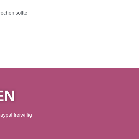
echen sollte
!
EN
ypal freiwillig