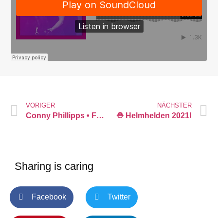
VORIGER
NÄCHSTER
Conny Phillipps • FN Physiotherapeutin für Pferde & Osteopathie
⛑ Helmhelden 2021!
Sharing is caring
Facebook
Twitter