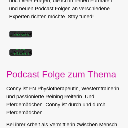
noch viele Fragen, die ich in neuen Formaten
Beitrags
Mit dem
akzeptieren
und neuen Podcast Folgen an verschiedene
Laden
Sie die
des
Datenschutzerklärung
Experten richten möchte. Stay tuned!
Beitrags
von
akzeptieren
Facebook.
Sie die
Mehr
Datenschutzerklärung
erfahren
von
Facebook.
Beitrag
Mehr
laden
erfahren
Beitrag
Facebook-
laden
Podcast Folge zum Thema
Beiträge
immer
entsperren
Facebook-
Conny ist FN Physiotherapeutin, Westerntrainerin
Beiträge
immer
und passionierte Reining Reiterin. Und
entsperren
Pferdemädchen. Conny ist durch und durch
Pferdemädchen.
Bei ihrer Arbeit als Vermittlerin zwischen Mensch