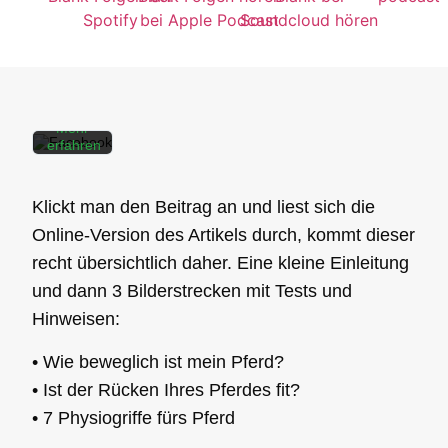
des
Beitrags
akzeptieren
Sie die
Datenschutzerklärung
von
Facebook.
Mehr
erfahren
Beitrag
laden
Klickt man den Beitrag an und liest sich die
Online-Version des Artikels durch, kommt dieser
Facebook-
recht übersichtlich daher. Eine kleine Einleitung
Beiträge
und dann 3 Bilderstrecken mit Tests und
immer
entsperren
Hinweisen:
• Wie beweglich ist mein Pferd?
• Ist der Rücken Ihres Pferdes fit?
• 7 Physiogriffe fürs Pferd