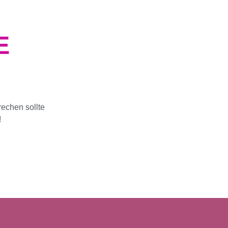
E
echen sollte
!